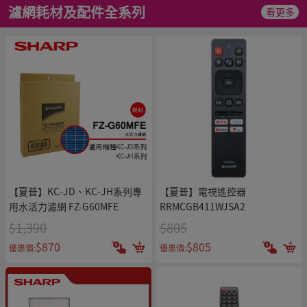
濾網耗材及配件全系列
看更多
【夏普】KC-JD、KC-JH系列專
【夏普】電視遙控器
用水活力濾網 FZ-G60MFE
RRMCGB411WJSA2
$1,390
$805
$870
$805
優惠價:
優惠價: