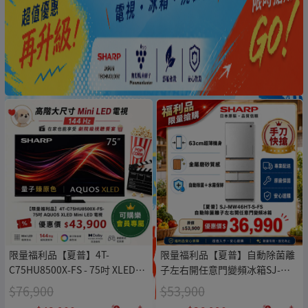
限量福利品【夏普】4T-
限量福利品【夏普】自動除菌離
C75HU8500X-FS - 75吋 XLED
子左右開任意門變頻冰箱SJ-
TV
MW46HT-S-FS
$76,900
$53,900