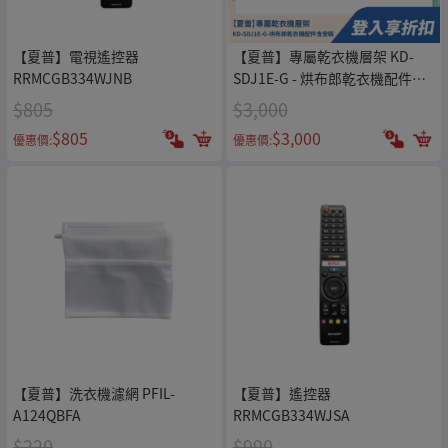
【夏普】電視遙控器
【夏普】專屬乾衣機層架 KD-
RRMCGB334WJNB
SDJ1E-G - 烘布郎乾衣機配件含
安裝
$805
$3,000
$805
$3,000
優惠價:
優惠價:
【夏普】洗衣機濾網 PFIL-
【夏普】遙控器
A124QBFA
RRMCGB334WJSA
$220
$990