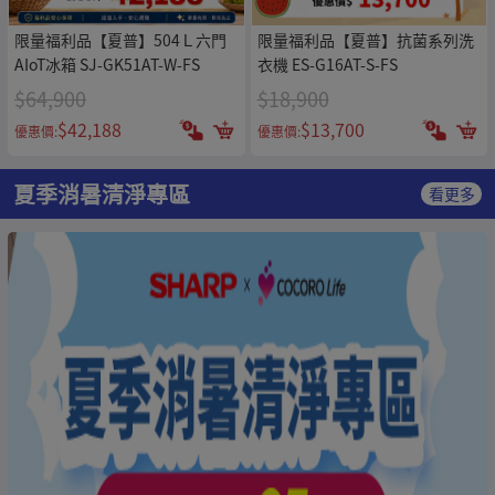
限量福利品【夏普】504Ｌ六門
限量福利品【夏普】抗菌系列洗
AIoT冰箱 SJ-GK51AT-W-FS
衣機 ES-G16AT-S-FS
$64,900
$18,900
$42,188
$13,700
優惠價:
優惠價:
夏季消暑清淨專區
看更多