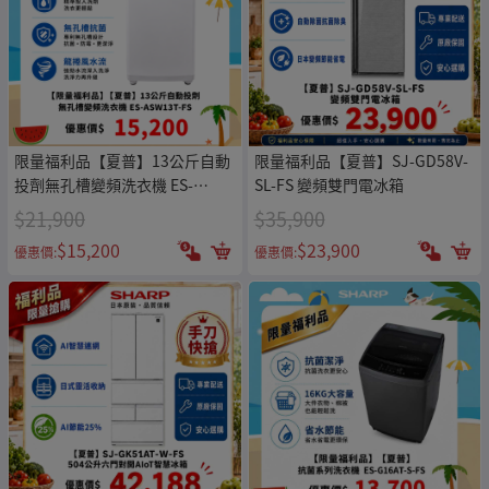
限量福利品【夏普】13公斤自動
限量福利品【夏普】SJ-GD58V-
投劑無孔槽變頻洗衣機 ES-
SL-FS 變頻雙門電冰箱
ASW13T-FS
$21,900
$35,900
$15,200
$23,900
優惠價:
優惠價: