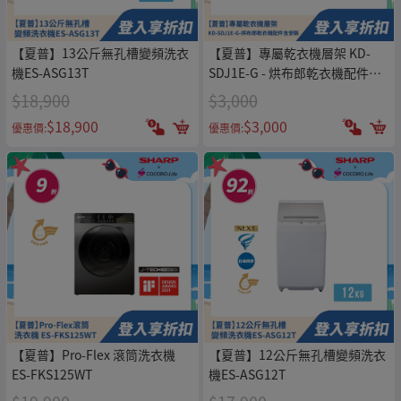
【夏普】13公斤無孔槽變頻洗衣
【夏普】專屬乾衣機層架 KD-
機ES-ASG13T
SDJ1E-G - 烘布郎乾衣機配件含
安裝
$18,900
$3,000
$18,900
$3,000
優惠價:
優惠價:
【夏普】Pro-Flex 滾筒洗衣機
【夏普】12公斤無孔槽變頻洗衣
ES-FKS125WT
機ES-ASG12T