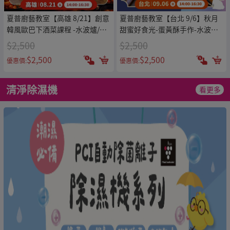
夏普廚藝教室【高雄 8/21】創意
夏普廚藝教室【台北 9/6】秋月
韓風歐巴下酒菜課程 -水波爐/零
甜蜜好食光-蛋黃酥手作-水波爐/
水鍋體驗專用券
零水鍋體驗專用券
$2,500
$2,500
$2,500
$2,500
優惠價:
優惠價:
清淨除濕機
看更多