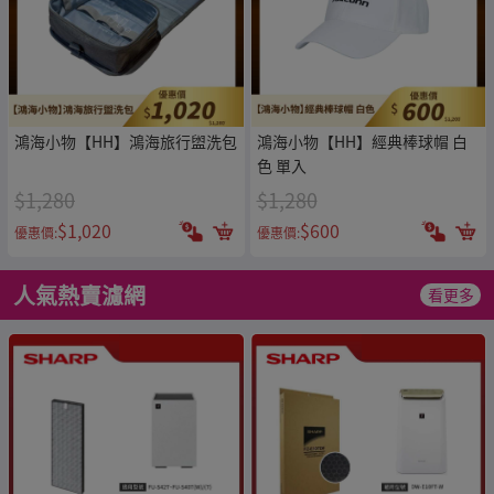
鴻海小物【HH】鴻海旅行盥洗包
鴻海小物【HH】經典棒球帽 白
色 單入
$1,280
$1,280
$1,020
$600
優惠價:
優惠價:
人氣熱賣濾網
看更多