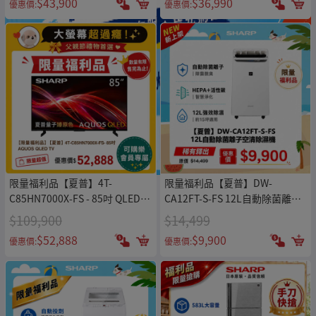
$43,900
$36,990
優惠價:
優惠價:
限量福利品【夏普】4T-
限量福利品【夏普】DW-
C85HN7000X-FS - 85吋 QLED
CA12FT-S-FS 12L自動除菌離子
TV
空清除濕機
$109,900
$14,499
$52,888
$9,900
優惠價:
優惠價: