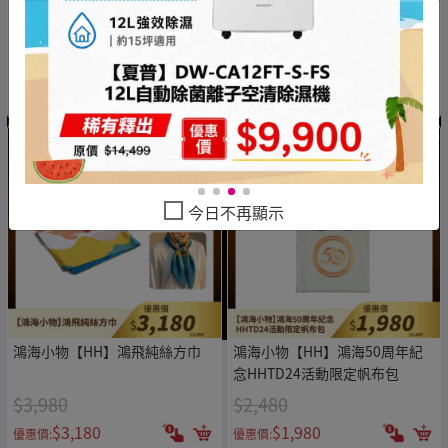
鴻海小物【HH】典藏福袋組
鴻海小物【HH】超值福袋組
1688
1288
$4,000
$3,285
$1,688
$1,288
優惠價:
優惠價:
今日不再顯示
鴻海小物【HH】鴻飛純絲方巾
鴻海小物【HH】鴻海50周年紀
念HHTD24活動限定帆布包
$3,980
$2,480
$3,180
$1,980
優惠價:
優惠價: