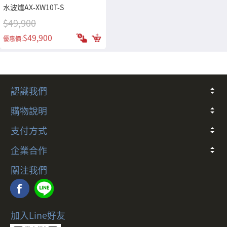
水波爐AX-XW10T-S
$49,900
$49,900
優惠價:
認識我們
關於我們
常見問題
會員條款
客戶隱私
聯絡我們
購物說明
折價券說明
COCO幣說明
發票
會員卡別與權益說明
退款說明
防詐騙提醒
訂閱制服務及解約政策
支付方式
多元支付方式說明
企業合作
合作說明
關注我們
加入Line好友