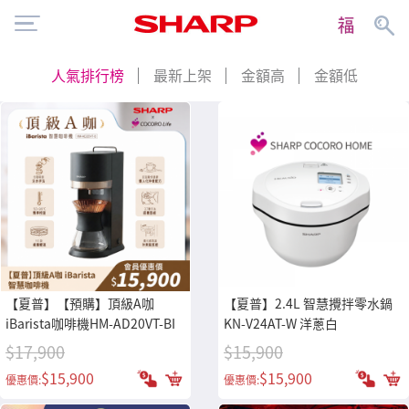
人氣排行榜
最新上架
金額高
金額低
【夏普】【預購】頂級A咖
【夏普】2.4L 智慧攪拌零水鍋
iBarista咖啡機HM-AD20VT-BI
KN-V24AT-W 洋蔥白
$17,900
$15,900
$15,900
$15,900
優惠價:
優惠價: