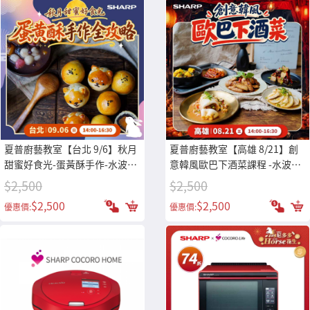
夏普廚藝教室【台北 9/6】秋月
夏普廚藝教室【高雄 8/21】創
甜蜜好食光-蛋黃酥手作-水波爐/
意韓風歐巴下酒菜課程 -水波爐/
零水鍋體驗專用券
零水鍋體驗專用券
$2,500
$2,500
$2,500
$2,500
優惠價:
優惠價: