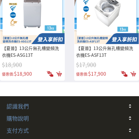
【夏普】13公斤無孔槽變頻洗
【夏普】13公升無孔槽變頻洗
衣機ES-ASG13T
衣機ES-ASF13T
$18,900
$17,900
$18,900
$17,900
優惠價:
優惠價:
認識我們
關於我們
常見問題
會員條款
客戶隱私
聯絡我們
購物說明
折價券說明
COCO幣說明
發票
會員卡別與權益說明
退款說明
防詐騙提醒
訂閱制服務及解約政策
支付方式
多元支付方式說明