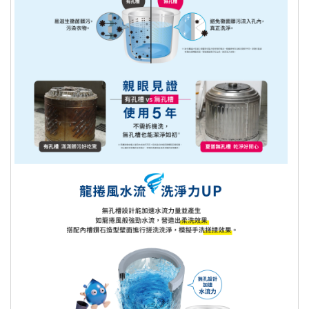
七、國際航空客運服務
出貨已全程攝影，為保障您購物權益，
開箱過程請全程錄影；如有問題請反映
客服並提供錄影檔案，客服會儘速替消
費者處理後續相關事宜。
數位序號、票卷等非實體商品不提供退
換貨服務，其它商品僅限換貨1次。
個人衛生用品除商品本身有瑕疵外，未
拆封商品仍享有七天鑑賞期之退貨權
利。但已拆封 (外包裝不完整)，依據
《通訊交易解除權合理例外情事適用準
則》，本公司無法接受退換貨。 ※個人
衛生用品：泛指與肌膚及人體私密處接
觸之商品，例如：內衣褲、泳裝、襪