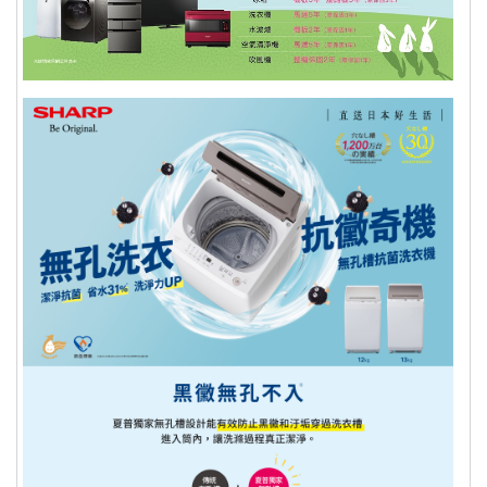
品出售，若需退換貨，我方須收取價值
損失之費用(回復原狀、整新費)，請先
確認商品正確、外觀可接受，再行開
機/使用，以免影響您的權利。 註：依
消非者保護法 十九條【通訊交易解除權
合理例外情事適用準則】下列商品無七
天鑑賞期：
一、易腐敗、保存期限短、或解約時即將逾期。
二、依消費者要求所客製化給付
三、報紙、期刊或是報紙
四、經消費者拆封之影音商品或是電腦軟體
五、非以有形媒介提供之數位內容或一經提供即為
完成線上服務，經消費者事先同意始提供
六、已拆封個人衛生用品