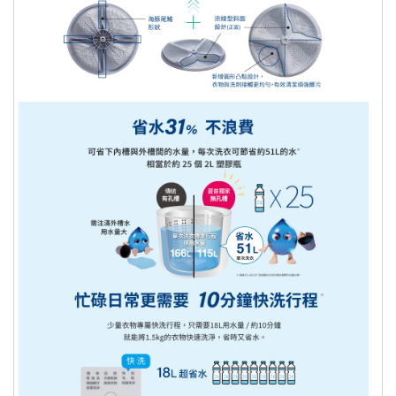
床墊、健身按摩器材、車類...等)，我
們將於完成收款確認後，三天內〈不含
例假日〉將會有專人與您確認相關配送
細節等的聯繫。偏遠地區、樓層費及其
它加價費用，皆由廠商於約定配送時一
併告知，廠商將保留出貨與否的權利。
依照客戶指定配送之商品(約配商品)接
獲訂單逾30日您未通知出貨及受領商
品，為了保障您的權益，本公司得取消
訂單，請客戶重新下單購買。
您退回的產品經檢測確認無誤後，我們
將立即處理您的退款，處理退款的方
式，則依您原本的付款方式而定：