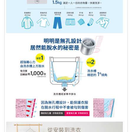
ATM轉帳：退貨之商品經由廠商驗退，可購樂核
算退款，約需三週的對帳流程。退款會先扣除轉帳
手續費 15元，並於
三週後的每月10號或25號退款
至您的帳戶
。
信用卡退款：退貨之商品經由廠商驗退，可購樂核
算後，將直接刷退至您當初使用來付款的信用卡帳
戶中，且
將於您的下一期信用卡帳單中顯示 (平均
工作時間約 7-10 個工作天，視發卡銀行而定)
。