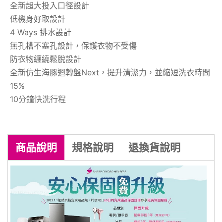
全新超大投入口徑設計
低機身好取設計
4 Ways 排水設計
無孔槽不塞孔設計，保護衣物不受傷
防衣物纏繞鬆脫設計
全新仿生海豚迴轉盤Next，提升清潔力，並縮短洗衣時間
15%
10分鐘快洗行程
商品
說明
規格
說明
退換貨
說明
商品到貨享七天鑑賞期之權益（
注意！
鑑賞期非試用期
），辦理退貨商品必須
是
全新狀態且包裝完整
，商品一經拆
封，等同商品價值已受損，僅能以福利