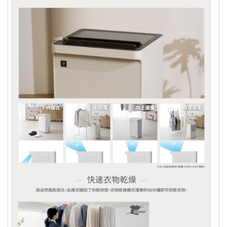
獲訂單逾30日您未通知出貨及受領商
品，為了保障您的權益，本公司得取消
訂單，請客戶重新下單購買。
您退回的產品經檢測確認無誤後，我們
將立即處理您的退款，處理退款的方
式，則依您原本的付款方式而定：
ATM轉帳：退貨之商品經由廠商驗退，可購樂核
算退款，約需三週的對帳流程。退款會先扣除轉帳
手續費 15元，並於
三週後的每月10號或25號退款
至您的帳戶
。
信用卡退款：退貨之商品經由廠商驗退，可購樂核