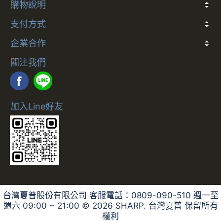
購物說明
折價券說明
COCO幣說明
發票
會員卡別與權益說明
退款說明
防詐騙提醒
訂閱制服務及解約政策
支付方式
多元支付方式說明
企業合作
合作說明
關注我們
加入Line好友
台灣夏普股份有限公司 客服電話：0809-090-510 週一至
週六 09:00 ~ 21:00 ©
2026
SHARP. 台灣夏普 保留所有
權利