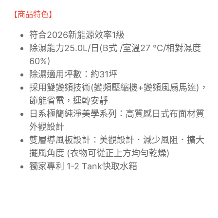
【商品特色】
符合2026新能源效率1級
除濕能力25.0L/日(B式 /室溫27 ℃/相對濕度
60%)
除濕適用坪數：約31坪
採用雙變頻技術(變頻壓縮機+變頻風扇馬達)，
節能省電，運轉安靜
日系極簡純淨美學系列：高質感日式布面材質
外觀設計
雙層導風板設計：美觀設計．減少風阻．擴大
擺風角度 (衣物可從正上方均勻乾燥)
獨家專利 1-2 Tank快取水箱