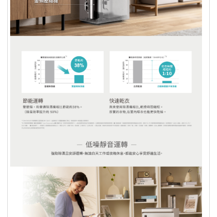
換貨服務，其它商品僅限換貨1次。
個人衛生用品除商品本身有瑕疵外，未
拆封商品仍享有七天鑑賞期之退貨權
利。但已拆封 (外包裝不完整)，依據
《通訊交易解除權合理例外情事適用準
則》，本公司無法接受退換貨。 ※個人
衛生用品：泛指與肌膚及人體私密處接
觸之商品，例如：內衣褲、泳裝、襪
子、紙尿褲、牙刷、口罩、毛巾….等。
商品只有台灣本島配送，外島無法配
送，暫無提供此服務
商品之實際配貨日期、退換貨日期，依