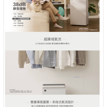
實際狀況為準，原則三個工作天內出
貨，物流五個工作天配送完成。（預購
品除外）
若為需安裝或是另外施工商品服務，因
商品屬性關係，將有專人與您約定安裝
及送貨時間。
針對大型商品(包括：大型家電、家具
床墊、健身按摩器材、車類...等)，我
們將於完成收款確認後，三天內〈不含
例假日〉將會有專人與您確認相關配送
細節等的聯繫。偏遠地區、樓層費及其
它加價費用，皆由廠商於約定配送時一
併告知，廠商將保留出貨與否的權利。
依照客戶指定配送之商品(約配商品)接