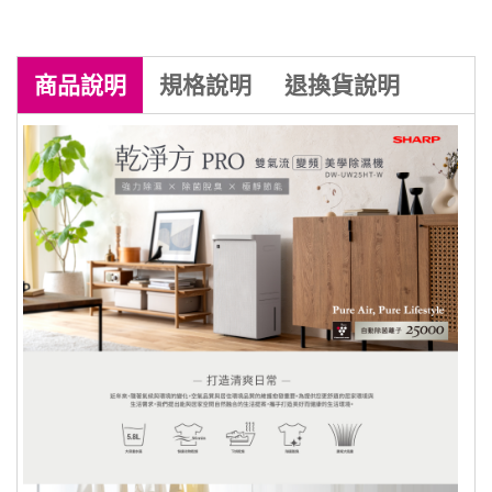
商品
說明
規格
說明
退換貨
說明
商品到貨享七天鑑賞期之權益（
注意！
鑑賞期非試用期
），辦理退貨商品必須
是
全新狀態且包裝完整
，商品一經拆
封，等同商品價值已受損，僅能以福利
品出售，若需退換貨，我方須收取價值
損失之費用(回復原狀、整新費)，請先
確認商品正確、外觀可接受，再行開
機/使用，以免影響您的權利。 註：依
消非者保護法 十九條【通訊交易解除權
合理例外情事適用準則】下列商品無七
天鑑賞期：
一、易腐敗、保存期限短、或解約時即將逾期。