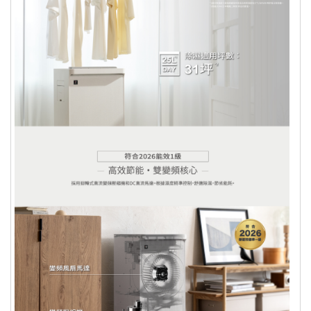
二、依消費者要求所客製化給付
三、報紙、期刊或是報紙
四、經消費者拆封之影音商品或是電腦軟體
五、非以有形媒介提供之數位內容或一經提供即為
完成線上服務，經消費者事先同意始提供
六、已拆封個人衛生用品
七、國際航空客運服務
出貨已全程攝影，為保障您購物權益，
開箱過程請全程錄影；如有問題請反映
客服並提供錄影檔案，客服會儘速替消
費者處理後續相關事宜。
數位序號、票卷等非實體商品不提供退