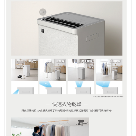
品，為了保障您的權益，本公司得取消
訂單，請客戶重新下單購買。
您退回的產品經檢測確認無誤後，我們
將立即處理您的退款，處理退款的方
式，則依您原本的付款方式而定：
ATM轉帳：退貨之商品經由廠商驗退，可購樂核
算退款，約需三週的對帳流程。退款會先扣除轉帳
手續費 15元，並於
三週後的每月10號或25號退款
至您的帳戶
。
信用卡退款：退貨之商品經由廠商驗退，可購樂核
算後，將直接刷退至您當初使用來付款的信用卡帳