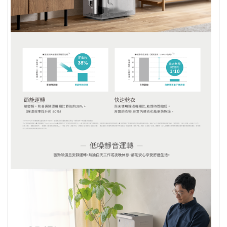
個人衛生用品除商品本身有瑕疵外，未
拆封商品仍享有七天鑑賞期之退貨權
利。但已拆封 (外包裝不完整)，依據
《通訊交易解除權合理例外情事適用準
則》，本公司無法接受退換貨。 ※個人
衛生用品：泛指與肌膚及人體私密處接
觸之商品，例如：內衣褲、泳裝、襪
子、紙尿褲、牙刷、口罩、毛巾….等。
商品只有台灣本島配送，外島無法配
送，暫無提供此服務
商品之實際配貨日期、退換貨日期，依
實際狀況為準，原則三個工作天內出