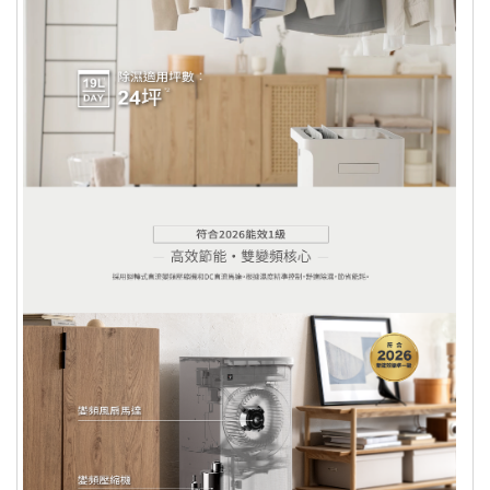
二、依消費者要求所客製化給付
三、報紙、期刊或是報紙
四、經消費者拆封之影音商品或是電腦軟體
五、非以有形媒介提供之數位內容或一經提供即為
完成線上服務，經消費者事先同意始提供
六、已拆封個人衛生用品
七、國際航空客運服務
出貨已全程攝影，為保障您購物權益，
開箱過程請全程錄影；如有問題請反映
客服並提供錄影檔案，客服會儘速替消
費者處理後續相關事宜。
數位序號、票卷等非實體商品不提供退
換貨服務，其它商品僅限換貨1次。