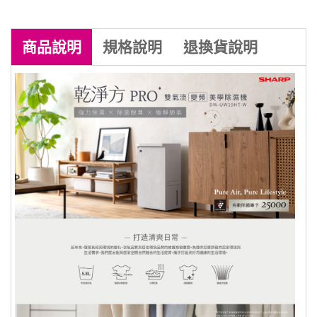
商品
說明
規格
說明
退換貨
說明
商品到貨享七天鑑賞期之權益（
注意！
鑑賞期非試用期
），辦理退貨商品必須
是
全新狀態且包裝完整
，商品一經拆
封，等同商品價值已受損，僅能以福利
品出售，若需退換貨，我方須收取價值
損失之費用(回復原狀、整新費)，請先
確認商品正確、外觀可接受，再行開
機/使用，以免影響您的權利。 註：依
消非者保護法 十九條【通訊交易解除權
合理例外情事適用準則】下列商品無七
天鑑賞期：
一、易腐敗、保存期限短、或解約時即將逾期。