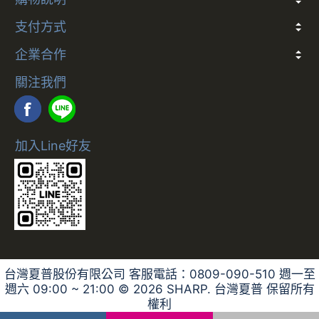
折價券說明
COCO幣說明
發票
會員卡別與權益說明
退款說明
防詐騙提醒
訂閱制服務及解約政策
支付方式
多元支付方式說明
企業合作
合作說明
關注我們
加入Line好友
台灣夏普股份有限公司 客服電話：0809-090-510 週一至
週六 09:00 ~ 21:00 ©
2026
SHARP. 台灣夏普 保留所有
權利