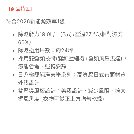
【商品特色】
符合2026新能源效率1級
除濕能力19.0L/日(B式 /室溫27 ℃/相對濕度
60%)
除濕適用坪數：約24坪
採用雙變頻技術(變頻壓縮機+變頻風扇馬達)，
節能省電，運轉安靜
日系極簡純淨美學系列：高質感日式布面材質
外觀設計
雙層導風板設計：美觀設計．減少風阻．擴大
擺風角度 (衣物可從正上方均勻乾燥)