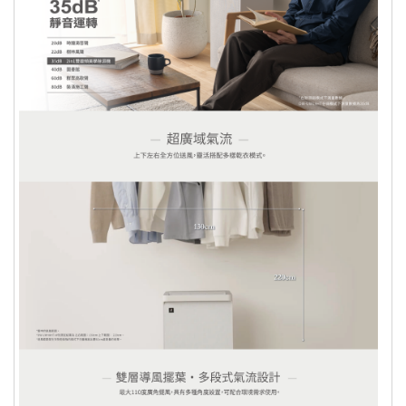
貨，物流五個工作天配送完成。（預購
品除外）
若為需安裝或是另外施工商品服務，因
商品屬性關係，將有專人與您約定安裝
及送貨時間。
針對大型商品(包括：大型家電、家具
床墊、健身按摩器材、車類...等)，我
們將於完成收款確認後，三天內〈不含
例假日〉將會有專人與您確認相關配送
細節等的聯繫。偏遠地區、樓層費及其
它加價費用，皆由廠商於約定配送時一
併告知，廠商將保留出貨與否的權利。
依照客戶指定配送之商品(約配商品)接
獲訂單逾30日您未通知出貨及受領商