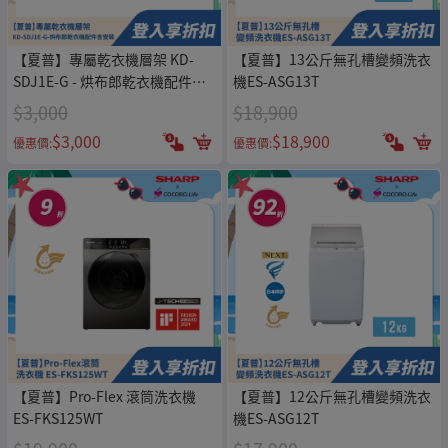
【夏普】專屬乾衣機層架 KD-
【夏普】13公斤無孔槽變頻洗衣
SDJ1E-G - 烘布郎乾衣機配件含
機ES-ASG13T
安裝
$3,000
$18,900
$3,000
$18,900
優惠價:
優惠價:
【夏普】Pro-Flex 滾筒洗衣機
【夏普】12公斤無孔槽變頻洗衣
ES-FKS125WT
機ES-ASG12T