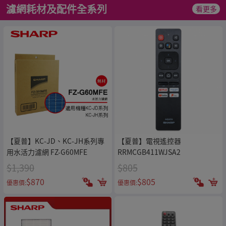
濾網耗材及配件全系列
看更多
【夏普】KC-JD、KC-JH系列專
【夏普】電視遙控器
用水活力濾網 FZ-G60MFE
RRMCGB411WJSA2
$1,390
$805
$870
$805
優惠價:
優惠價: