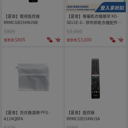
【夏普】電視遙控器
【夏普】專屬乾衣機層架 KD-
RRMCGB334WJNB
SDJ1E-G - 烘布郎乾衣機配件含
安裝
$805
$3,000
$805
$3,000
優惠價:
優惠價:
【夏普】洗衣機濾網 PFIL-
【夏普】遙控器
A124QBFA
RRMCGB334WJSA
$220
$990