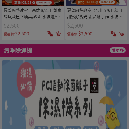
夏普廚藝教室【高雄 8/21】創意
夏普廚藝教室【台北 9/6】秋月
韓風歐巴下酒菜課程 -水波爐/零
甜蜜好食光-蛋黃酥手作-水波爐/
水鍋體驗專用券
零水鍋體驗專用券
$2,500
$2,500
$2,500
$2,500
優惠價:
優惠價:
清淨除濕機
看更多