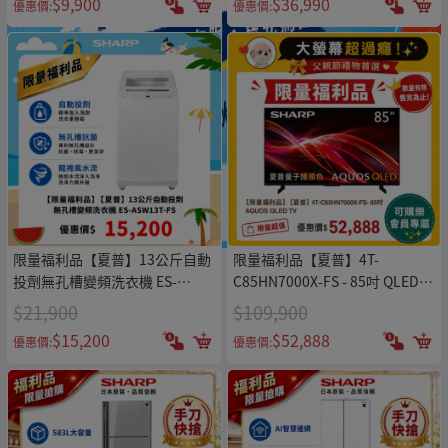
$9,900
$36,990
優惠價:
優惠價:
限量福利品【夏普】13公斤自動
限量福利品【夏普】4T-
投劑無孔槽變頻洗衣機 ES-
C85HN7000X-FS - 85吋 QLED
ASW13T-FS
TV
$21,900
$109,900
$15,200
$52,888
優惠價:
優惠價: