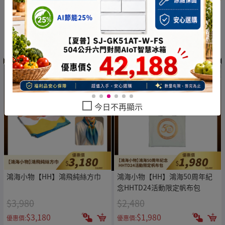
鴻海小物【HH】典藏福袋組
鴻海小物【HH】超值福袋組
1688
1288
$4,000
$3,285
$1,688
$1,288
優惠價:
優惠價:
今日不再顯示
鴻海小物【HH】鴻飛純絲方巾
鴻海小物【HH】鴻海50周年紀
念HHTD24活動限定帆布包
$3,980
$2,480
$3,180
$1,980
優惠價:
優惠價: