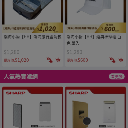
鴻海小物【HH】鴻海旅行盥洗包
鴻海小物【HH】經典棒球帽 白
色 單入
$1,280
$1,280
$1,020
$600
優惠價:
優惠價:
人氣熱賣濾網
看更多