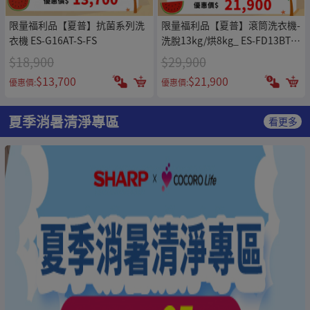
限量福利品【夏普】抗菌系列洗
限量福利品【夏普】滾筒洗衣機-
衣機 ES-G16AT-S-FS
洗脫13kg/烘8kg_ ES-FD13BT-
FS
$18,900
$29,900
$13,700
$21,900
優惠價:
優惠價:
夏季消暑清淨專區
看更多