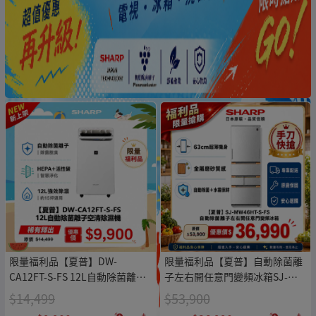
限量福利品【夏普】DW-
限量福利品【夏普】自動除菌離
CA12FT-S-FS 12L自動除菌離子
子左右開任意門變頻冰箱SJ-
空清除濕機
MW46HT-S-FS
$14,499
$53,900