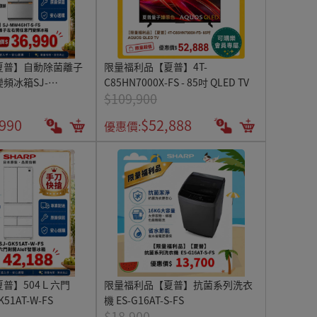
夏普】自動除菌離子
限量福利品【夏普】4T-
頻冰箱SJ-
C85HN7000X-FS - 85吋 QLED TV
$109,900
,990
$52,888
優惠價:
普】504Ｌ六門
限量福利品【夏普】抗菌系列洗衣
K51AT-W-FS
機 ES-G16AT-S-FS
$18,900