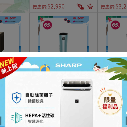
$2,990
$3,2
優惠價:
優惠價:
向速淨空氣清淨
【夏普】隨身型空氣淨化器IG-
【夏普】隨身型
棕
NX2T-A
NX2T-B
$3,990
$3,990
$3,990
$3,9
優惠價:
優惠價:
節能冰箱|洗衣機專區
看更多