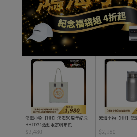
鴻海小物【HH】鴻海50周年紀念
鴻海小物【HH】鴻
HHTD24活動限定帆布包
$2,480
$2,180