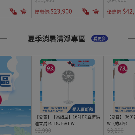
$23,900
$42
優惠價:
優惠價:
夏季消暑清淨專區
看更多
【夏普】【高級型】16吋DC直流馬
【夏普】 360°
達立扇 PJ-DC16VT-W
W（約3坪）
$2,990
$3,290