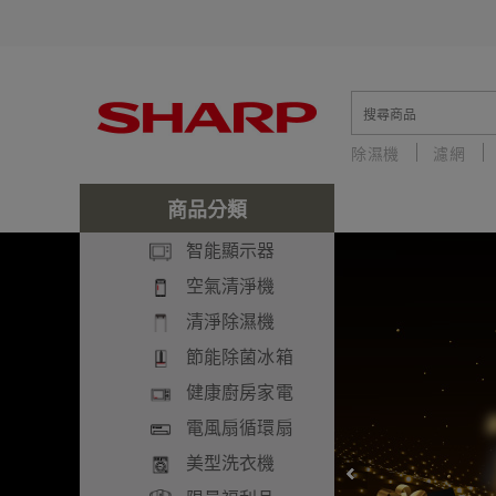
除濕機
濾網
中古
セット
商品分類
智能顯示器
空氣清淨機
清淨除濕機
節能除菌冰箱
健康廚房家電
電風扇循環扇
美型洗衣機