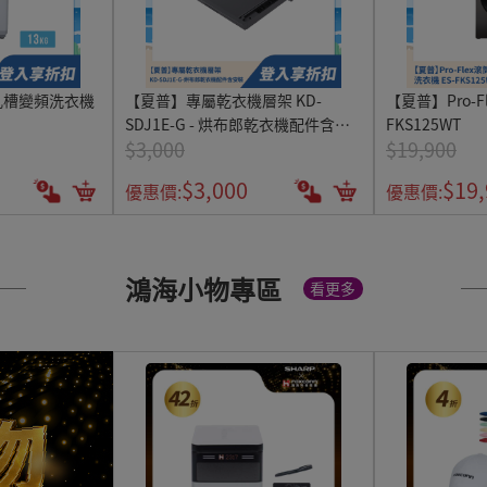
孔槽變頻洗衣機
【夏普】專屬乾衣機層架 KD-
【夏普】Pro-F
SDJ1E-G - 烘布郎乾衣機配件含安
FKS125WT
$3,000
$19,900
裝
$3,000
$19
優惠價:
優惠價:
鴻海小物專區
看更多