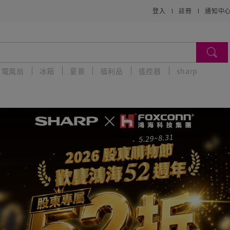
登入
註冊
通知中
電風扇
冰箱
夏普
福利品
遙控器
sharp