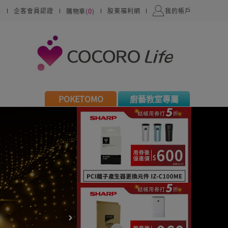
0
心
企客會員認證
股東福利網
我的帳戶
購物車(
)
POKETOMO
廚藝教室專屬