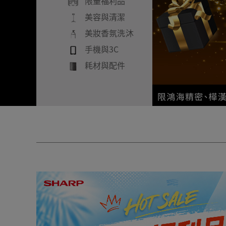
限量福利品
美容與清潔
美妝香氛洗沐
手機與3C
耗材與配件