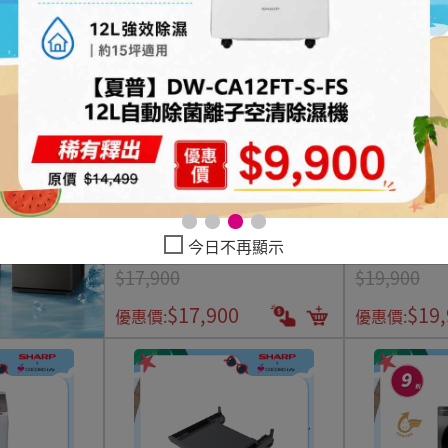
【夏普】13公升無孔槽變頻洗衣機
【夏普】17公
今日不再顯示
ES-ASF13T
洗衣機 ES-G17
$17,900
$19,900
$17,900
$19
優惠價:
優惠價: