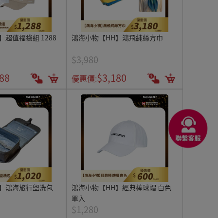
超值福袋組 1288
鴻海小物【HH】鴻飛純絲方巾
$3,980
88
$3,180
優惠價:
H】鴻海旅行盥洗包
鴻海小物【HH】經典棒球帽 白色
單入
$1,280