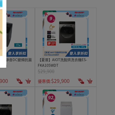
斤超靜音DC變頻抗菌
【夏普】AIOT洗脫烘洗衣機ES-
AT-S
FKA105WDT
$29,900
,900
$29,900
優惠價: