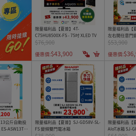
限量福利品【夏普】4T-
限量福利品【
C75HU8500X-FS - 75吋 XLED TV
左右開任意門變
$76,900
$53,900
MW46HT-S-FS
$43,900
$36
優惠價:
優惠價:
13公斤自動投
限量福利品【夏普】SJ-GD58V-SL-
限量福利品【夏
-ASW13T-
FS 變頻雙門電冰箱
AIoT冰箱 SJ-G
$35,900
$64,900