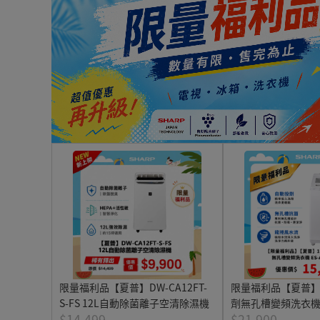
限量福利品【夏普】DW-CA12FT-
限量福利品【夏普】
S-FS 12L自動除菌離子空清除濕機
劑無孔槽變頻洗衣機 ES
$14,499
$21,900
FS