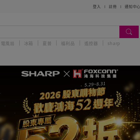
登入
註冊
通知中
電風扇
冰箱
夏普
福利品
遙控器
sharp