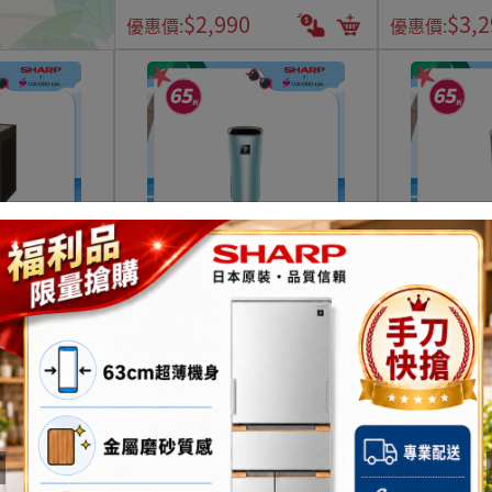
$2,990
$3,2
優惠價:
優惠價:
向速淨空氣清淨
【夏普】隨身型空氣淨化器IG-
【夏普】隨身型
棕
NX2T-A
NX2T-B
$3,990
$3,990
$3,990
$3,9
優惠價:
優惠價:
節能冰箱|洗衣機專區
看更多