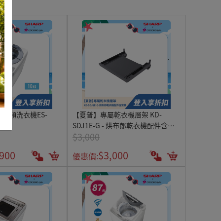
變頻洗衣機ES-
【夏普】專屬乾衣機層架 KD-
SDJ1E-G - 烘布郎乾衣機配件含安
$3,000
裝
,900
$3,000
優惠價: