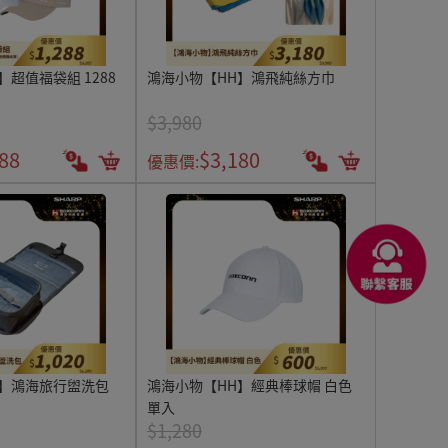
超值福袋組 1288
鴻海小物【HH】鴻飛純絲方巾
$3,980
88
$3,180
優惠價:
H】鴻海旅行盥洗包
鴻海小物【HH】經典棒球帽 白色
單入
$1,280