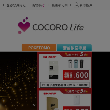
0
心
企客會員認證
股東福利網
我的帳戶
購物車(
)
POKETOMO
廚藝教室專屬