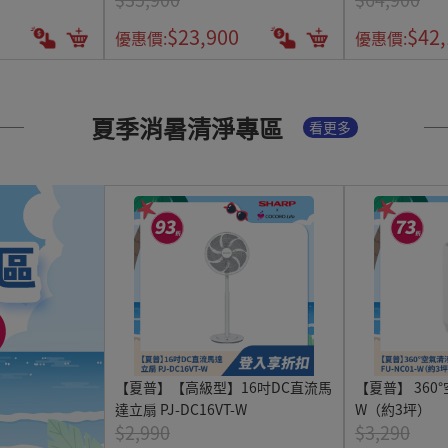
$23,900
$42
優惠價:
優惠價:
夏季消暑清淨專區
看更多
【夏普】【高級型】16吋DC直流馬
【夏普】 360°
達立扇 PJ-DC16VT-W
W（約3坪）
$2,990
$3,290