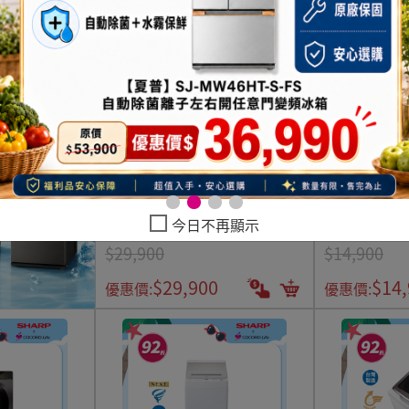
【夏普】AIOT洗脫烘洗衣機ES-
【夏普】無孔槽
今日不再顯示
FKA105WDT
ASF10T
$29,900
$14,900
$29,900
$14
優惠價:
優惠價: