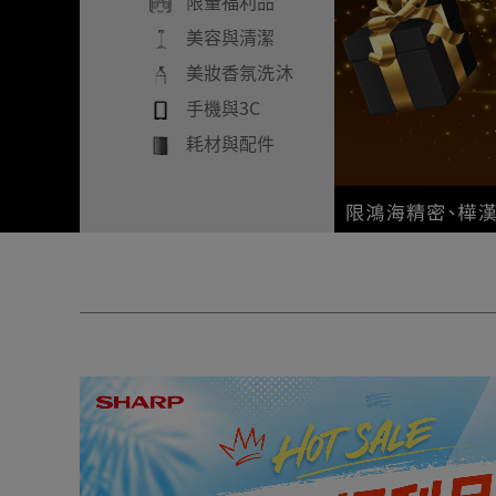
限量福利品
美容與清潔
美妝香氛洗沐
手機與3C
耗材與配件