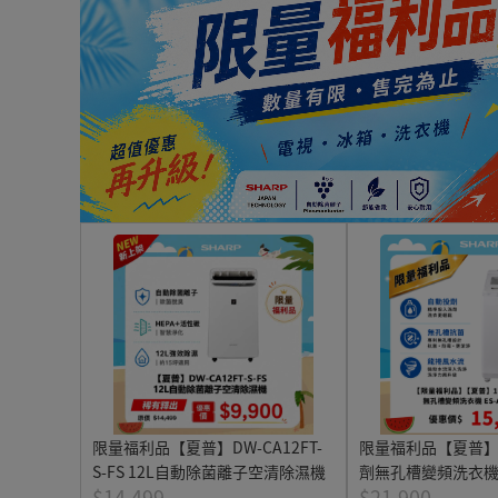
限量福利品【夏普】DW-CA12FT-
限量福利品【夏普】
S-FS 12L自動除菌離子空清除濕機
劑無孔槽變頻洗衣機 ES
$14,499
$21,900
FS