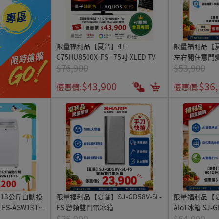
限量福利品【夏普】4T-
限量福利品【
C75HU8500X-FS - 75吋 XLED TV
左右開任意門變
$76,900
$53,900
MW46HT-S-FS
$43,900
$36
優惠價:
優惠價:
13公斤自動投
限量福利品【夏普】SJ-GD58V-SL-
限量福利品【夏
-ASW13T-
FS 變頻雙門電冰箱
AIoT冰箱 SJ-G
$35,900
$64,900