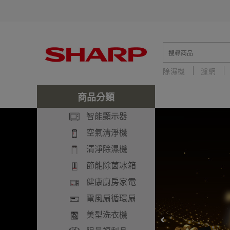
除濕機
濾網
中古
セット
商品分類
智能顯示器
空氣清淨機
清淨除濕機
節能除菌冰箱
健康廚房家電
電風扇循環扇
美型洗衣機