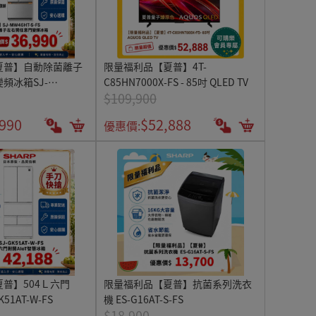
夏普】自動除菌離子
限量福利品【夏普】4T-
頻冰箱SJ-
C85HN7000X-FS - 85吋 QLED TV
$109,900
,990
$52,888
優惠價:
普】504Ｌ六門
限量福利品【夏普】抗菌系列洗衣
K51AT-W-FS
機 ES-G16AT-S-FS
$18,900