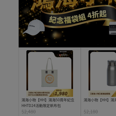
鴻海小物【HH】鴻海50周年紀念
鴻海小物【HH】鴻
HHTD24活動限定帆布包
$2,480
$2,180