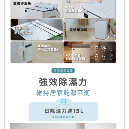
數位序號、票卷等非實體商品不提供退
換貨服務，其它商品僅限換貨1次。
定點脫臭
搭載三重過濾網：前置濾網 , HEPA集塵
個人衛生用品除商品本身有瑕疵外，未
拆封商品仍享有七天鑑賞期之退貨權
濾網及活性碳脫臭濾網(使用壽命10年)
利。但已拆封 (外包裝不完整)，依據
搭載PM2.5 / 灰塵 / TVOC / 溫度 / 濕度
《通訊交易解除權合理例外情事適用準
則》，本公司無法接受退換貨。 ※個人
/ 燈光
衛生用品：泛指與肌膚及人體私密處接
觸之商品，例如：內衣褲、泳裝、襪
六大感知器_智能空氣清淨運轉
子、紙尿褲、牙刷、口罩、毛巾….等。
灰塵/PM2.5/TVOC異味感知指示燈顯示
(3段空氣品質情境顯示)
前開式隔音面板設計：雙側進風/靜音運
商品只有台灣本島配送，外島無法配
轉/除濕機可直接貼壁使用 , 不佔空間
送，暫無提供此服務
7段精準除濕環境濕度控制設定(40%、