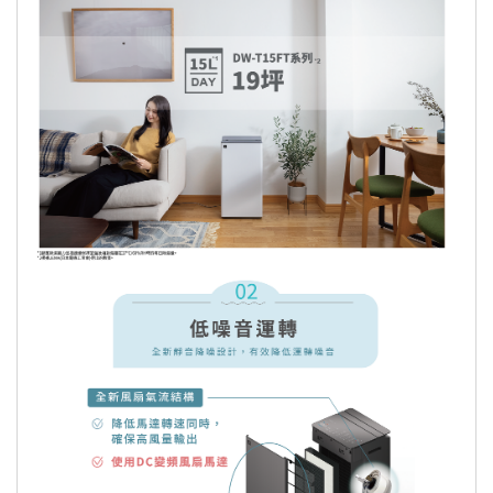
商品之實際配貨日期、退換貨日期，依
45%...55%、60%...65%、70%RH)
實際狀況為準，原則三個工作天內出
貨，物流五個工作天配送完成。（預購
採用DC變頻風扇馬達，節能省電，運轉
品除外）
安靜
若為需安裝或是另外施工商品服務，因
自動擺風(上、下、正上、廣域)/左右為
商品屬性關係，將有專人與您約定安裝
分離式手動擺風
及送貨時間。
定時開關(1-12hr)/兒童安全鎖/斷電復歸/
針對大型商品(包括：大型家電、家具
內部乾燥 機體防黴…等便利功能
床墊、健身按摩器材、車類...等)，我
們將於完成收款確認後，三天內〈不含
四輪萬向滑輪，移動輕鬆便利
例假日〉將會有專人與您確認相關配送
細節等的聯繫。偏遠地區、樓層費及其
它加價費用，皆由廠商於約定配送時一
併告知，廠商將保留出貨與否的權利。