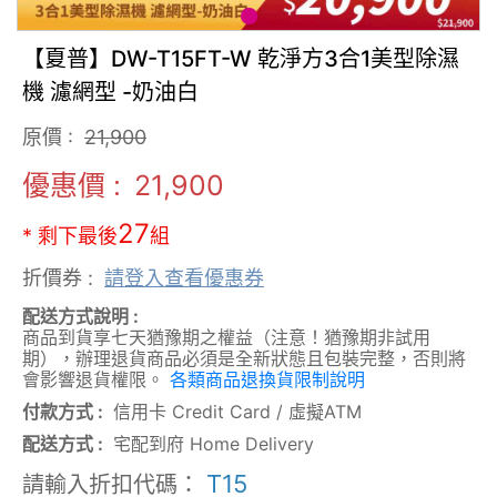
【夏普】DW-T15FT-W 乾淨方3合1美型除濕
機 濾網型 -奶油白
原價 :
21,900
優惠價 :
21,900
27
* 剩下最後
組
折價券 :
請登入查看優惠券
配送方式說明 :
商品到貨享七天猶豫期之權益（注意！猶豫期非試用
期），辦理退貨商品必須是全新狀態且包裝完整，否則將
會影響退貨權限。
各類商品退換貨限制說明
付款方式 :
信用卡 Credit Card
/
虛擬ATM
配送方式 :
宅配到府 Home Delivery
T15
請輸入折扣代碼：