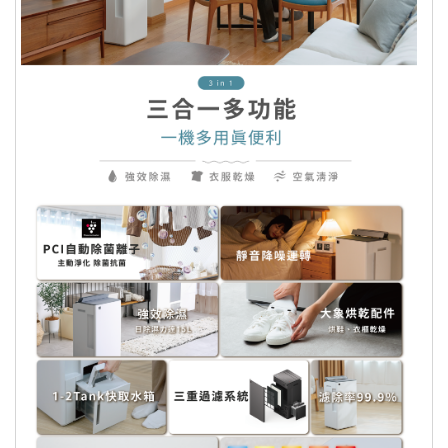
雙層導風板設計：美觀設計．減少風
一、易腐敗、保存期限短、或解約時即將逾期。
阻．擴大擺風角度 (衣物可從正上方均勻
二、依消費者要求所客製化給付
乾燥)
三、報紙、期刊或是報紙
四、經消費者拆封之影音商品或是電腦軟體
獨家專利 1-2 Tank快取水箱
五、非以有形媒介提供之數位內容或一經提供即為
4.5L大水箱 輕鬆拿取 單手倒水
完成線上服務，經消費者事先同意始提供
烘鞋行程 & 大象配件：內附鞋型Y/廣域
六、已拆封個人衛生用品
T噴嘴配件 鞋類/衣櫃烘乾
七、國際航空客運服務
內建獨立烘乾配件收納箱：防止配件長
出貨已全程攝影，為保障您購物權益，
灰塵及丟失不佔空間
開箱過程請全程錄影；如有問題請反映
四大操作模式(除濕模式 / 衣物乾燥 / 清
客服並提供錄影檔案，客服會儘速替消
費者處理後續相關事宜。
淨模式 / 濕度設定)
Plasmacluster自動除菌離子除菌脫臭/