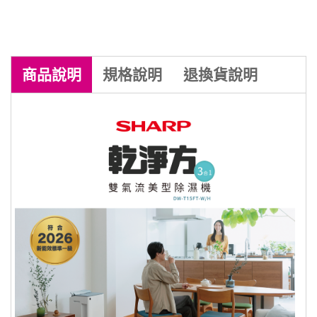
提前對應符合【2026新能源效率1級】
商品
說明
規格
說明
退換貨
說明
商品到貨享七天鑑賞期之權益（
注意！
提前對應符合【2026新能源效率1級】
鑑賞期非試用期
），辦理退貨商品必須
是
全新狀態且包裝完整
，商品一經拆
除濕能力15.0L/日 (B式 /室溫27 ℃/相對
封，等同商品價值已受損，僅能以福利
濕度60%)
品出售，若需退換貨，我方須收取價值
損失之費用(回復原狀、整新費)，請先
除濕適用坪數：約19坪 空氣清淨適用坪
確認商品正確、外觀可接受，再行開
機/使用，以免影響您的權利。 註：依
數：約11坪(CASR 4.82 cmm)
消非者保護法 十九條【通訊交易解除權
日系極簡純淨美學系列：高質感日式簡
合理例外情事適用準則】下列商品無七
天鑑賞期：
約外觀設計