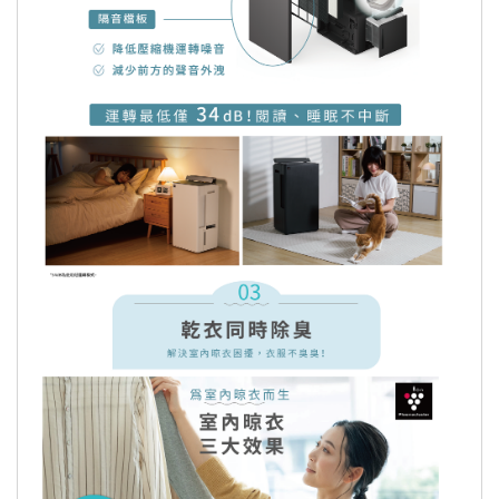
依照客戶指定配送之商品(約配商品)接
獲訂單逾30日您未通知出貨及受領商
品，為了保障您的權益，本公司得取消
訂單，請客戶重新下單購買。
您退回的產品經檢測確認無誤後，我們
將立即處理您的退款，處理退款的方
式，則依您原本的付款方式而定：
ATM轉帳：退貨之商品經由廠商驗退，可購樂核
算退款，約需三週的對帳流程。退款會先扣除轉帳
手續費 15元，並於
三週後的每月10號或25號退款
至您的帳戶
。
信用卡退款：退貨之商品經由廠商驗退，可購樂核