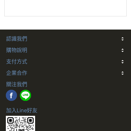
認識我們
關於我們
常見問題
會員條款
客戶隱私
聯絡我們
購物說明
折價券說明
COCO幣說明
發票
會員卡別與權益說明
退款說明
防詐騙提醒
訂閱制服務及解約政策
支付方式
多元支付方式說明
企業合作
合作說明
關注我們
加入Line好友