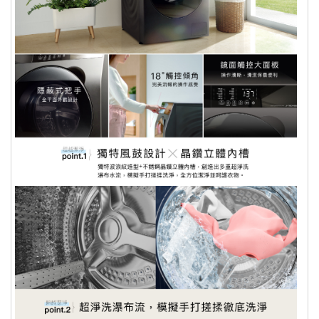
【出退貨注意事項】
出貨已全程攝影，為保障您購物權益，
商品到貨享
七天猶豫期
之權益（猶豫期非試用期），
開箱過程請全程錄影；如有問題請反映
辦理退貨商品必須是全新狀態且包裝完整，否則將會影
客服並提供錄影檔案，客服會儘速替消
響退貨權限。
費者處理後續相關事宜。
若有損傷或缺件情況，商品所產生之整新費，須視情
況酌收整新費並影響退貨權利。
數位序號、票卷等非實體商品不提供退
此商品為大型家電，下單後1~3天內會以專人與您聯繫
換貨服務，其它商品僅限換貨1次。
指定配送與安裝時間，詳情可參閱
配送說明
離島地區不配送
個人衛生用品除商品本身有瑕疵外，未
拆封商品仍享有七天鑑賞期之退貨權
利。但已拆封 (外包裝不完整)，依據
《通訊交易解除權合理例外情事適用準
則》，本公司無法接受退換貨。 ※個人
衛生用品：泛指與肌膚及人體私密處接
觸之商品，例如：內衣褲、泳裝、襪
子、紙尿褲、牙刷、口罩、毛巾….等。