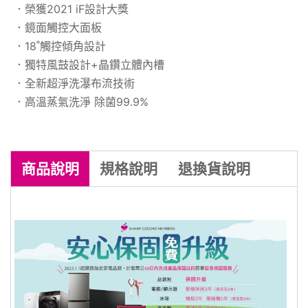
．榮獲2021 iF設計大獎
．鏡面觸控大面板
．18˚觸控傾角設計
．獨特風鼓設計+晶鑽立體內槽
．全新超淨洗瀑布流技術
．高溫蒸氣洗淨 除菌99.9%
商品
說明
規格
說明
退換貨
說明
商品到貨享七天鑑賞期之權益（
注意！
鑑賞期非試用期
），辦理退貨商品必須
是
全新狀態且包裝完整
，商品一經拆
封，等同商品價值已受損，僅能以福利
品出售，若需退換貨，我方須收取價值
損失之費用(回復原狀、整新費)，請先