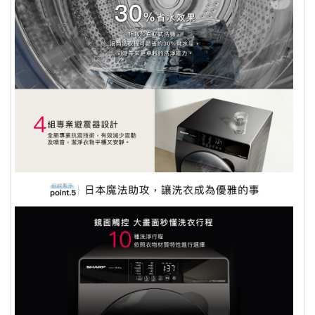
ATM轉帳：退貨之商品經由廠商驗退，可購樂核
算退款，約需三週的對帳流程。退款會先扣除轉帳
手續費 15元，並於
三週後的每月10號或25號退款
至您的帳戶
。
信用卡退款：退貨之商品經由廠商驗退，可購樂核
算後，將直接刷退至您當初使用來付款的信用卡帳
戶中，且
將於您的下一期信用卡帳單中顯示 (平均
工作時間約 7-10 個工作天，視發卡銀行而定)
。