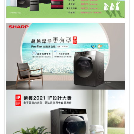
確認商品正確、外觀可接受，再行開
機/使用，以免影響您的權利。 註：依
消非者保護法 十九條【通訊交易解除權
合理例外情事適用準則】下列商品無七
天鑑賞期：
一、易腐敗、保存期限短、或解約時即將逾期。
二、依消費者要求所客製化給付
三、報紙、期刊或是報紙
四、經消費者拆封之影音商品或是電腦軟體
五、非以有形媒介提供之數位內容或一經提供即為
完成線上服務，經消費者事先同意始提供
六、已拆封個人衛生用品
七、國際航空客運服務