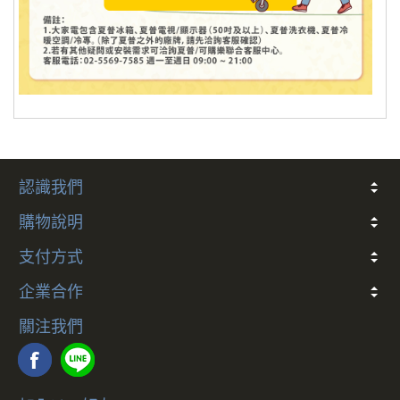
認識我們
關於我們
常見問題
會員條款
客戶隱私
聯絡我們
購物說明
折價券說明
COCO幣說明
發票
會員卡別與權益說明
退款說明
防詐騙提醒
訂閱制服務及解約政策
支付方式
多元支付方式說明
企業合作
合作說明
關注我們