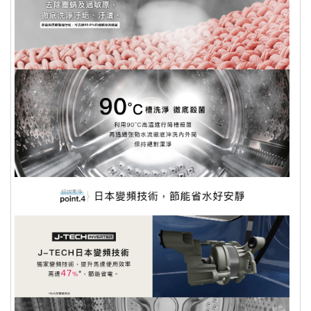
例假日〉將會有專人與您確認相關配送
細節等的聯繫。偏遠地區、樓層費及其
它加價費用，皆由廠商於約定配送時一
併告知，廠商將保留出貨與否的權利。
依照客戶指定配送之商品(約配商品)接
獲訂單逾30日您未通知出貨及受領商
品，為了保障您的權益，本公司得取消
訂單，請客戶重新下單購買。
您退回的產品經檢測確認無誤後，我們
將立即處理您的退款，處理退款的方
式，則依您原本的付款方式而定：