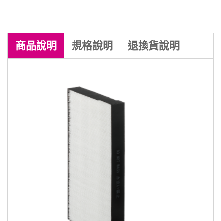
商品
說明
規格
說明
退換貨
說明
商品到貨享七天鑑賞期之權益（
注意！
鑑賞期非試用期
），辦理退貨商品必須
是
全新狀態且包裝完整
，商品一經拆
封，等同商品價值已受損，僅能以福利
品出售，若需退換貨，我方須收取價值
損失之費用(回復原狀、整新費)，請先
確認商品正確、外觀可接受，再行開
機/使用，以免影響您的權利。 註：依
消非者保護法 十九條【通訊交易解除權
合理例外情事適用準則】下列商品無七
天鑑賞期：