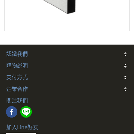
一、易腐敗、保存期限短、或解約時即將逾期。
二、依消費者要求所客製化給付
三、報紙、期刊或是報紙
四、經消費者拆封之影音商品或是電腦軟體
五、非以有形媒介提供之數位內容或一經提供即為
認識我們
完成線上服務，經消費者事先同意始提供
關於我們
常見問題
會員條款
客戶隱私
聯絡我們
六、已拆封個人衛生用品
購物說明
折價券說明
COCO幣說明
發票
會員卡別與權益說明
退款說明
防詐騙提醒
訂閱制服務及解約政策
七、國際航空客運服務
支付方式
多元支付方式說明
企業合作
出貨已全程攝影，為保障您購物權益，
合作說明
開箱過程請全程錄影；如有問題請反映
關注我們
客服並提供錄影檔案，客服會儘速替消
費者處理後續相關事宜。
加入Line好友
數位序號、票卷等非實體商品不提供退