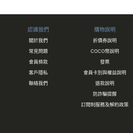
商品之實際配貨日期、退換貨日期，
外）
認識我們
購物說明
若為需安裝或是另外施工商品服務，
關於我們
折價券說明
常見問題
COCO幣說明
針對大型商品(包括：大型家電、家具
會員條款
發票
日〉將會有專人與您確認相關配送細
知，廠商將保留出貨與否的權利。
客戶隱私
會員卡別與權益說明
聯絡我們
退款說明
依照客戶指定配送之商品(約配商品
防詐騙提醒
單，請客戶重新下單購買。
訂閱制服務及解約政策