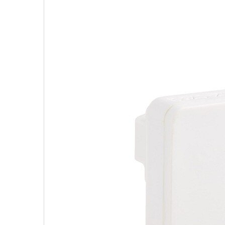
商品到貨享七天鑑賞期之權益（
注意
等同商品價值已受損，僅能以福利品
品正確、外觀可接受，再行開機/使
事適用準則】下列商品無七天鑑賞期
一、易腐敗、保存期限短、或解約
二、依消費者要求所客製化給付
三、報紙、期刊或是報紙
四、經消費者拆封之影音商品或是
五、非以有形媒介提供之數位內容
六、已拆封個人衛生用品