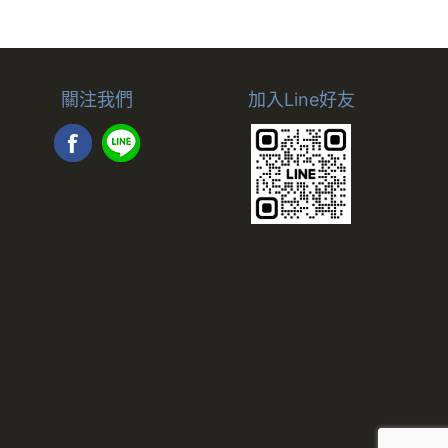
工作天配送完成。（預購品除
關注我們
加入Line好友
。
款確認後，三天內〈不含例假
由廠商於約定配送時一併告
您的權益，本公司得取消訂