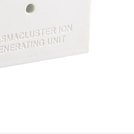
，開箱過程請全程錄影；如有問題請反映客服並提供
退換貨服務，其它商品僅限換貨1次。
未拆封商品仍享有七天鑑賞期之退貨權利。但已拆封 (
，本公司無法接受退換貨。 ※個人衛生用品：泛指與
尿褲、牙刷、口罩、毛巾….等。
送，暫無提供此服務