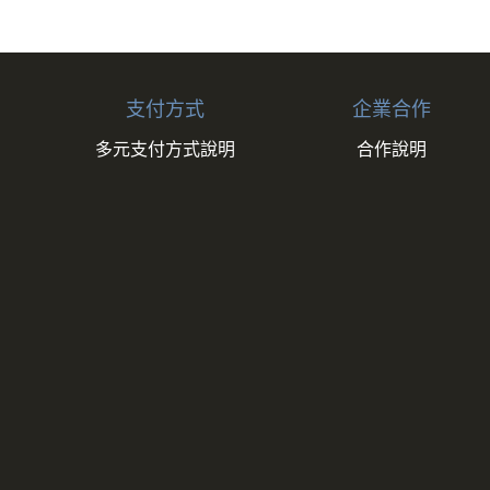
依實際狀況為準，原則三個工作天內出貨，物流五個
支付方式
企業合作
因商品屬性關係，將有專人與您約定安裝及送貨時間
多元支付方式說明
合作說明
床墊、健身按摩器材、車類...等)，我們將於完成收
節等的聯繫。偏遠地區、樓層費及其它加價費用，皆
)接獲訂單逾30日您未通知出貨及受領商品，為了保障