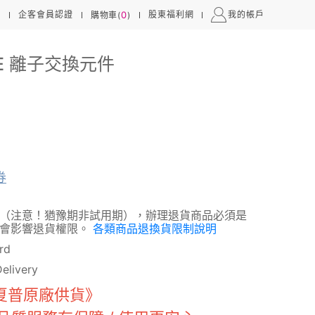
0
心
企客會員認證
股東福利網
我的帳戶
購物車(
)
CE 離子交換元件
券
（注意！猶豫期非試用期），辦理退貨商品必須是
將會影響退貨權限。
各類商品退換貨限制說明
rd
livery
夏普原廠供貨》