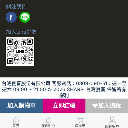
合作說明
開箱過程請全程錄影；如有問題請反映
關注我們
客服並提供錄影檔案，客服會儘速替消
費者處理後續相關事宜。
加入Line好友
數位序號、票卷等非實體商品不提供退
換貨服務，其它商品僅限換貨1次。
個人衛生用品除商品本身有瑕疵外，未
拆封商品仍享有七天鑑賞期之退貨權
利。但已拆封 (外包裝不完整)，依據
《通訊交易解除權合理例外情事適用準
台灣夏普股份有限公司 客服電話：0809-090-510 週一至
則》，本公司無法接受退換貨。 ※個人
週六 09:00 ~ 21:00 ©
2026
SHARP. 台灣夏普 保留所有
衛生用品：泛指與肌膚及人體私密處接
權利
觸之商品，例如：內衣褲、泳裝、襪
加入購物車
立即結帳
加入追蹤
子、紙尿褲、牙刷、口罩、毛巾….等。
首頁
通知中心
購物車
我的帳戶