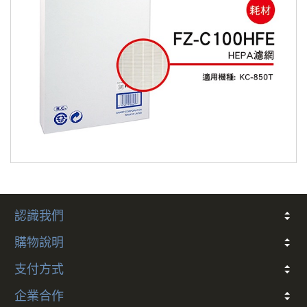
機/使用，以免影響您的權利。 註：依
消非者保護法 十九條【通訊交易解除權
合理例外情事適用準則】下列商品無七
天鑑賞期：
一、易腐敗、保存期限短、或解約時即將逾期。
二、依消費者要求所客製化給付
三、報紙、期刊或是報紙
四、經消費者拆封之影音商品或是電腦軟體
五、非以有形媒介提供之數位內容或一經提供即為
認識我們
完成線上服務，經消費者事先同意始提供
關於我們
常見問題
會員條款
客戶隱私
聯絡我們
六、已拆封個人衛生用品
購物說明
折價券說明
COCO幣說明
發票
會員卡別與權益說明
退款說明
防詐騙提醒
訂閱制服務及解約政策
七、國際航空客運服務
支付方式
多元支付方式說明
企業合作
出貨已全程攝影，為保障您購物權益，