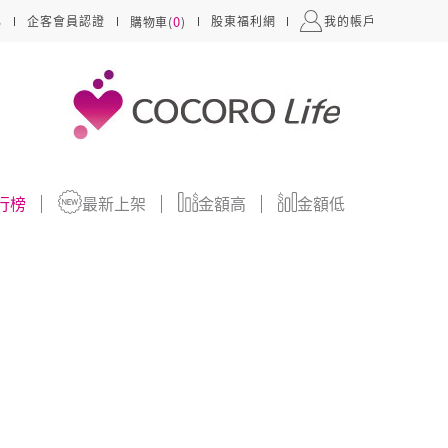
0
心
企客會員認證
股東福利網
我的帳戶
購物車(
)
行榜
最新上架
金額高
金額低